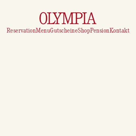
Reservation
Menu
Gutscheine
Shop
Pension
Kontakt
Kontakt-Adresse
Nektar & Ambrosia AG
Militärstrasse 64
3014 Bern
Schweiz
E-Mail:
hallo@olympiabern.ch
Vertretungsberechtigte Person(en)
: Marco
Belz, Rahel Jost, Simon Apothéloz